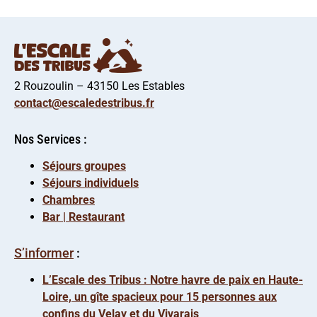
2 Rouzoulin – 43150 Les Estables
contact@escaledestribus.fr
Nos Services :
Séjours groupes
Séjours individuels
Chambres
Bar | Restaurant
S’informer
:
L’Escale des Tribus : Notre havre de paix en Haute-
Loire, un gîte spacieux pour 15 personnes aux
confins du Velay et du Vivarais